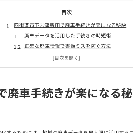
目次
四街道市下志津新田で廃車手続きが楽になる秘訣
廃車データを活用した手続きの時短術
正確な廃車情報で書類ミスを防ぐ方法
廃車手続きを円滑に進める準備のポイント
行政の許可業者選びと廃車の安心感
地域に密着した廃車サポート体制の特徴
廃車データの活用で効率化できる理由とは
で廃車手続きが楽になる秘
廃車データがもたらす手続き簡略化の仕組み
データ活用で廃車業者比較がスムーズに
住所や郵便番号確認が廃車手続きの要に
廃車データで業者選定の失敗リスクを回避
率化するためには、地域の廃車データを最大限に活用する