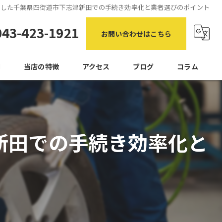
用した千葉県四街道市下志津新田での手続き効率化と業者選びのポイント
043-423-1921
お問い合わせはこちら
問
当店の特徴
アクセス
ブログ
コラム
自動車
買取
新田での手続き効率化と
タイヤ
処分
引き取り