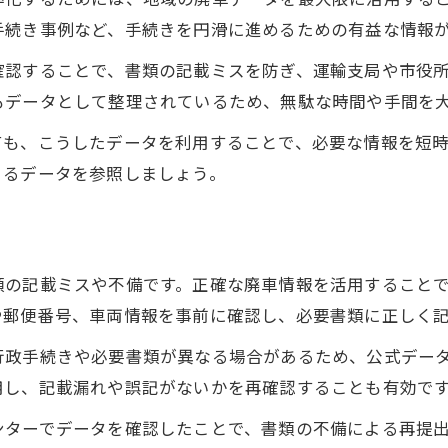
廃車手続きの手間削減とデータの関係性
手続き事例など、手続きを円滑に進めるための有益な情報
手続きミスを防ぐための要点を徹底解説
確認することで、書類の記載ミスを防ぎ、運輸支局や市役
廃車でよくある手続きミスと予防策
もデータとして整理されているため、無駄な時間や手間を
必要書類チェックで廃車の失敗を防ぐ
ても、こうしたデータを利用することで、必要な情報を短
廃車申請時に注意すべき情報の確認方法
きるデータを参照しましょう。
正しい廃車データ入力がミス防止の鍵
行政指定業者の確認による手続き安心感
地域情報を活かしたスムーズな廃車の流れ
類の記載ミスや不備です。正確な廃車情報を活用すること
廃車データと地域特性を活用する手続き術
や郵便番号、車両情報を事前に確認し、必要書類に正しく
地元業者との連携で廃車をスピーディーに
行政手続きや必要書類が異なる場合があるため、公式デー
四街道市の廃車フローと必要な準備事項
用し、記載漏れや誤記がないかを再確認することも有効で
住所・郵便番号情報が流れを円滑化する理由
ンターでデータを確認したことで、書類の不備による再提
廃車手続きで知っておきたい地域情報の活用