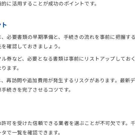
極的に活用することが成功のポイントです。
信頼できる業者選びを成功させるコツ
廃車データを活用した業者比較のポイント
ント
口コミや評判で廃車業者の信頼度を判断
は、必要書類の早期準備と、手続きの流れを事前に把握す
行政の許可情報で廃車業者を見極める方法
先を確認しておきましょう。
地域密着型の廃車業者のメリットとは
クル券など、必要となる書類は事前にリストアップしてお
廃車の安心感を得るための業者選定術
なります。
郵便番号の確認が廃車手続きの第一歩に
じ、再訪問や追加費用が発生するリスクがあります。最新
廃車手続きで郵便番号確認が重要な理由
車手続きを完了させるコツです。
正確な廃車データ入力と郵便番号の関係
書類作成時に必要な住所・郵便番号知識
廃車申請前に郵便番号を調べるコツ
の許可を受けた信頼できる業者を選ぶことが不可欠です。
地域ごとの郵便番号と廃車手続きの流れ
ータで一覧を確認できます。