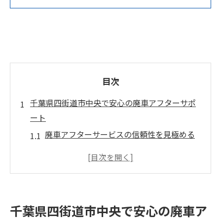
目次
千葉県四街道市中央で安心の廃車アフターサポ
ート
廃車アフターサービスの信頼性を見極める
ポイント
千葉県四街道市中央で廃車業者を選ぶコツ
と注意点
廃車後も安心のサポート体制とは何かを解
千葉県四街道市中央で安心の廃車ア
説