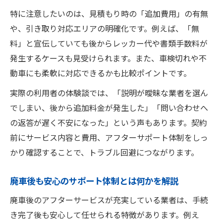
不動車の廃車手続きに強い業者の選び方
特に注意したいのは、見積もり時の「追加費用」の有無
や、引き取り対応エリアの明確化です。例えば、「無
事故車・車検切れ対応の廃車アフターサー
料」と宣伝していても後からレッカー代や書類手数料が
ビスとは
発生するケースも見受けられます。また、車検切れや不
不動車引取や廃車の流れと注意すべきポイ
動車にも柔軟に対応できるかも比較ポイントです。
ント
特殊車両にも対応可能な廃車サポートの特
実際の利用者の体験談では、「説明が曖昧な業者を選ん
徴
でしまい、後から追加料金が発生した」「問い合わせへ
の返答が遅く不安になった」という声もあります。契約
廃車を考えるならアフターサービスの有無を確
前にサービス内容と費用、アフターサポート体制をしっ
認
かり確認することで、トラブル回避につながります。
廃車依頼前にアフターサービスを確認する
理由
廃車後も安心のサポート体制とは何かを解説
アフターサービスの有無が廃車の満足度を
廃車後のアフターサービスが充実している業者は、手続
左右
き完了後も安心して任せられる特徴があります。例え
廃車手続きで見逃せないアフターサポート