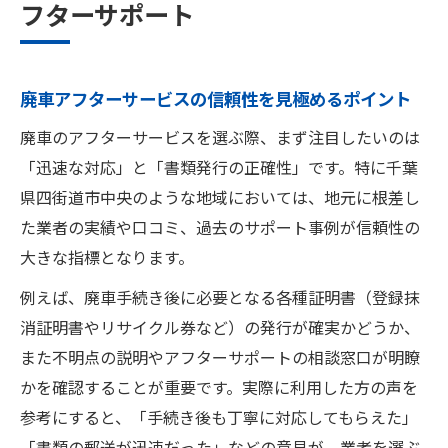
フターサポート
廃車手続きの流れとアフターサービスの重
要性
四街道市中央で安心できる廃車対応業者の
廃車アフターサービスの信頼性を見極めるポイント
特徴
廃車のアフターサービスを選ぶ際、まず注目したいのは
廃車の手続き後に受けられるサービスとは
「迅速な対応」と「書類発行の正確性」です。特に千葉
廃車後の引取や証明書発行アフターサービ
県四街道市中央のような地域においては、地元に根差し
ス徹底解説
た業者の実績や口コミ、過去のサポート事例が信頼性の
手続き完了後に頼れる廃車サポート内容と
大きな指標となります。
は
例えば、廃車手続き後に必要となる各種証明書（登録抹
廃車手続き後に受けられる無料サービスの
消証明書やリサイクル券など）の発行が確実かどうか、
実態
また不明点の説明やアフターサポートの相談窓口が明瞭
廃車後のトラブル相談が可能なアフターサ
かを確認することが重要です。実際に利用した方の声を
ービス
参考にすると、「手続き後も丁寧に対応してもらえた」
廃車証明の発行と再利用サポートの流れ
「書類の郵送が迅速だった」などの意見が、業者を選ぶ