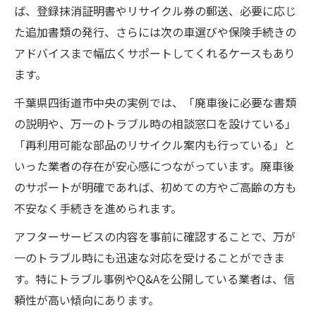
ば、登録抹消証明書やリサイクル券の郵送、必要に応じ
内容
た追加書類の発行、さらには次の車選びや保険手続きの
依頼前に確認したい廃車アフターサービス
アドバイスまで幅広くサポートしてくれるケースもあり
の種類
ます。
廃車業者選定時のアフターサービス比較方
千葉県四街道市中央の実例では、「廃車後に必要な書類
法
の説明や、万一のトラブル時の相談窓口を設けている」
初めての廃車でも安心なサポート内容を解説
「再利用可能な部品のリサイクル案内も行っている」と
初めてでも安心できる廃車アフターサポー
いった業者の存在が安心感につながっています。廃車後
トの流れ
のサポートが明確であれば、初めての方やご高齢の方も
初心者が知っておくべき廃車サポートの全
不安なく手続きを進められます。
体像
アフターサービスの内容を事前に確認することで、万が
サポート体制が充実した廃車業者の特徴
一のトラブル時にも迅速な対応を受けることができま
初めての廃車手続きで役立つアフターサー
す。特にトラブル事例やQ&Aを公開している業者は、信
ビス例
頼性が高い傾向にあります。
廃車初心者が不安を解消するサポート内容