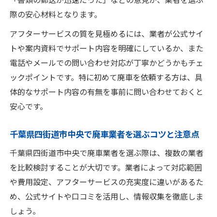
アフターサービス重視の廃車依頼で得する方法
際の安心材料となります。
廃車アフターサービス重視で選ぶ業者の見
アフターサービスの質を見極めるには、業者が公式サイ
分け方
トや案内資料でサポート内容を明確にしているか、また
アフターサポート付き廃車依頼で失敗しな
電話やメールでの問い合わせ対応が丁寧かどうかもチェ
い秘訣
ックポイントです。特に初めて廃車を依頼する方は、具
廃車で得するためのアフターサービス比較
体的なサポート内容の有無を事前に問い合わせておくと
ポイント
安心です。
後悔しない廃車業者選びのコツとサポート
千葉県四街道市中央で廃車業者を選ぶコツと注意点
内容
廃車依頼時に確認すべきアフターサービス
千葉県四街道市中央で廃車業者を選ぶ際は、複数の業者
一覧
を比較検討することが大切です。業者によって対応範囲
事故車や不動車にも対応できる廃車サポート
や費用設定、アフターサービスの充実度に違いがあるた
め、公式サイトや口コミを活用し、情報収集を徹底しま
廃車アフターサービスで事故車にも安心サ
しょう。
ポート