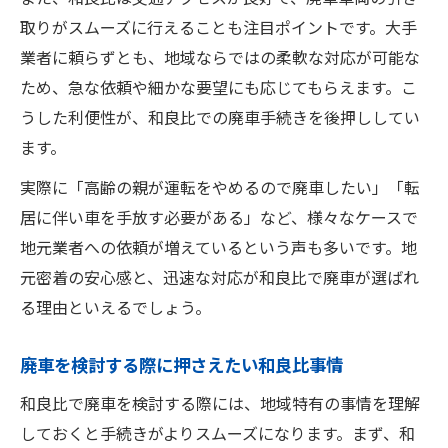
取りがスムーズに行えることも注目ポイントです。大手
還付金を受け取るための和良比での注意事
業者に頼らずとも、地域ならではの柔軟な対応が可能な
項
ため、急な依頼や細かな要望にも応じてもらえます。こ
四街道市和良比における廃車のメリット徹底分
うした利便性が、和良比での廃車手続きを後押ししてい
析
ます。
和良比で廃車するメリットを徹底解説
実際に「高齢の親が運転をやめるので廃車したい」「転
廃車による費用削減の実例と和良比の特徴
居に伴い車を手放す必要がある」など、様々なケースで
和良比地域ならではの廃車優遇ポイント
地元業者への依頼が増えているという声も多いです。地
四街道市和良比の廃車で得られる主な利点
元密着の安心感と、迅速な対応が和良比で廃車が選ばれ
廃車にともなう地元サービスの活用方法
る理由といえるでしょう。
廃車を検討する際に押さえたい和良比事情
和良比で廃車を検討する際には、地域特有の事情を理解
しておくと手続きがよりスムーズになります。まず、和