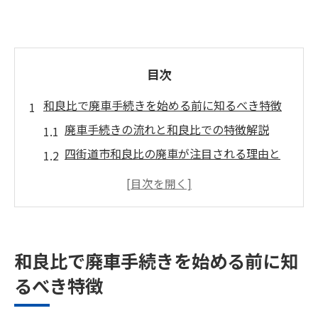
目次
和良比で廃車手続きを始める前に知るべき特徴
廃車手続きの流れと和良比での特徴解説
四街道市和良比の廃車が注目される理由と
は
廃車を検討する際に押さえたい和良比事情
和良比で廃車する際のメリットと注意点
廃車に伴う手続きのポイントを和良比で確
和良比で廃車手続きを始める前に知
認
るべき特徴
千葉県四街道市和良比で廃車を進める際の注意
点