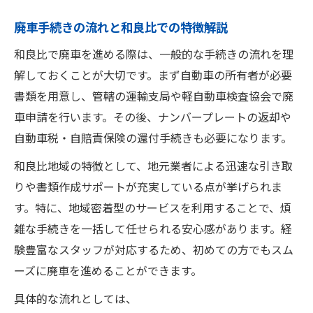
和良比で廃車する際に必要な確認事項とは
廃車手続きの流れと和良比での特徴解説
廃車手続き時のトラブル回避ポイント解説
和良比で廃車を進める際は、一般的な手続きの流れを理
四街道市和良比での廃車によくある注意点
解しておくことが大切です。まず自動車の所有者が必要
廃車手続きを失敗しないための重要アドバ
書類を用意し、管轄の運輸支局や軽自動車検査協会で廃
イス
車申請を行います。その後、ナンバープレートの返却や
地元和良比で廃車時に気をつけたいポイン
自動車税・自賠責保険の還付手続きも必要になります。
ト
和良比地域の特徴として、地元業者による迅速な引き取
廃車なら和良比の歴史や地元事情も押さえよう
りや書類作成サポートが充実している点が挙げられま
和良比の歴史を知り廃車選択に活かす方法
す。特に、地域密着型のサービスを利用することで、煩
地元事情を理解して廃車を有利に進めるコ
雑な手続きを一括して任せられる安心感があります。経
ツ
験豊富なスタッフが対応するため、初めての方でもスム
ーズに廃車を進めることができます。
四街道市和良比の特徴が廃車に活きる理由
廃車と和良比地域の魅力を結びつける視点
具体的な流れとしては、