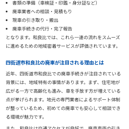
書類の準備（車検証・印鑑・身分証など）
地元の声から見る廃車手続きのポイント
廃車業者への相談・見積もり
軽自動車廃車のポイントを和良比地区で解説
現車の引き取り・搬出
和良比で軽自動車廃車の手続き流れを知る
廃車手続きの代行・完了報告
軽自動車廃車時の還付金の受け取り方とは
となります。和良比では、これら一連の流れをスムーズ
廃車手続きを簡単に進める和良比のコツ
に進めるための地域密着サービスが評価されています。
四街道市和良比で軽自動車廃車の注意点
廃車による負担軽減を目指す和良比の方法
四街道市和良比の廃車が注目される理由とは
還付金の仕組みを理解し和良比で賢く廃車を
近年、四街道市和良比での廃車手続きが注目されている
廃車による還付金の基礎知識を和良比で解
背景には、地域特有の事情があります。まず、住宅地が
説
広がる一方で高齢化も進み、車を手放す方が増えている
点が挙げられます。地元の専門業者によるサポート体制
和良比で廃車時に受けられる主な還付制度
が整っているため、初めての廃車でも安心して相談でき
四街道市和良比の廃車で損しない還付金対
る環境が魅力です。
策
廃車手続きで還付金を最大化するポイント
また、和良比は交通アクセスが良好で、廃車車両の引き