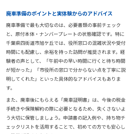
廃車後の原付管理も安心な手順を解説
廃車後の原付管理に必要なポイント総まと
廃車準備のポイントと実体験からのアドバイス
め
廃車準備で最も大切なのは、必要書類の事前チェック
原付廃車後の証明書保管と管理方法につい
と、原付本体・ナンバープレートの状態確認です。特に
て
千葉県四街道市旭ケ丘では、役所窓口の混雑状況や受付
廃車後も安心できる原付管理のコツを伝授
時間にも配慮し、余裕を持った訪問が推奨されます。経
原付廃車後の還付金申請手続きも押さえる
験者の声として、「午前中の早い時間に行くと待ち時間
が短かった」「市役所の窓口で分からない点を丁寧に説
トラブル回避のための廃車後管理術を解説
明してくれた」といった具体的なアドバイスもありま
す。
また、廃車後にもらえる「廃車証明書」は、今後の税金
手続きや保険解約の際に必要となるため、失くさないよ
う大切に保管しましょう。申請書の記入例や、持ち物チ
ェックリストを活用することで、初めての方でも安心し