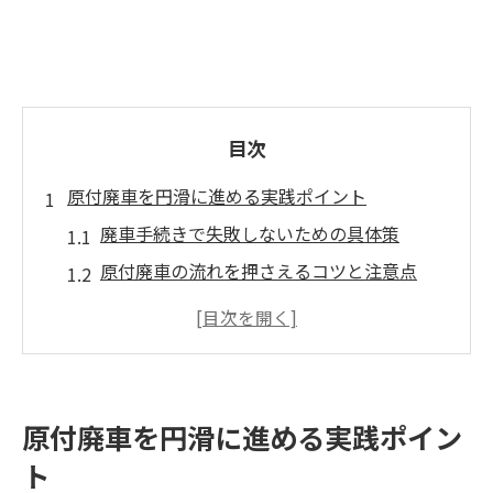
目次
原付廃車を円滑に進める実践ポイント
廃車手続きで失敗しないための具体策
原付廃車の流れを押さえるコツと注意点
廃車準備のポイントと実体験からのアドバ
イス
原付廃車で必要な書類のチェックリスト
廃車時の税金負担を軽減する管理法
原付廃車を円滑に進める実践ポイン
手続き初心者が知るべき廃車の流れ
ト
初めての原付廃車も安心な進め方の手順