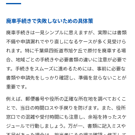
廃車手続きの基本と流れをわかりやすく解
説
廃車手続きで失敗しないための具体策
必要なもの一覧で廃車をスムーズに進行
廃車手続きは一見シンプルに思えますが、実際には書類
廃車の流れを理解してトラブルを回避する
不備や申請漏れでやり直しになるケースが多く見受けら
方法
れます。特に千葉県四街道市旭ケ丘で原付を廃車する場
役所での原付廃車申請ポイントを押さえる
合、地域ごとの手続きや必要書類の違いに注意が必要で
す。手続きをスムーズに進めるためには、事前に必要な
千葉県四街道市旭ケ丘で廃車を安心完了
書類や申請先をしっかり確認し、準備を怠らないことが
廃車手続きを旭ケ丘で確実に終える秘訣
重要です。
郵便番号や役所情報を確認して手続き簡単
例えば、郵便番号や役所の正確な所在地を調べておくこ
旭ケ丘で原付廃車する際の注意すべき点
とで、当日の時間ロスや手戻りを防げます。また、役所
廃車証明書の受け取りまでの具体的な流れ
窓口での混雑や受付時間にも注意し、余裕を持ったスケ
原付廃車で地域情報を活用するポイント
ジュールで行動しましょう。万が一、書類に記入ミスや
準備物や証明書を揃えてスムーズ廃車
不足があった場合は、担当者にその場で確認・修正して