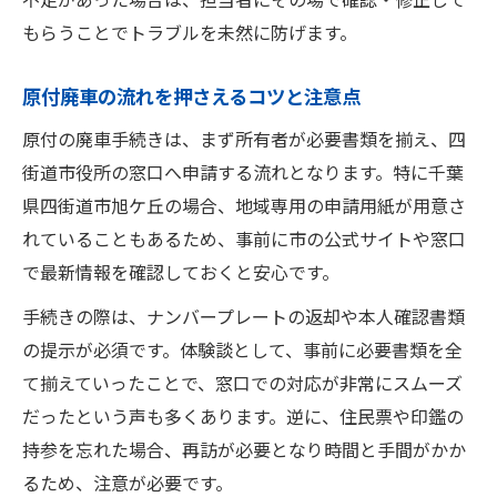
原付廃車に必要な書類と準備物のまとめ
もらうことでトラブルを未然に防げます。
廃車手続き前に揃えるものを徹底解説
原付廃車の流れを押さえるコツと注意点
証明書や印鑑など必要物を事前に確認する
スムーズな廃車のための準備チェックリス
原付の廃車手続きは、まず所有者が必要書類を揃え、四
ト
街道市役所の窓口へ申請する流れとなります。特に千葉
証明書の取得方法と注意点を詳しく紹介
県四街道市旭ケ丘の場合、地域専用の申請用紙が用意さ
れていることもあるため、事前に市の公式サイトや窓口
税金負担ゼロを目指す廃車管理の極意
で最新情報を確認しておくと安心です。
原付廃車で税金負担をゼロにするポイント
手続きの際は、ナンバープレートの返却や本人確認書類
廃車後の税金停止手続きを確実に実施する
の提示が必須です。体験談として、事前に必要書類を全
税金負担軽減のための廃車手続き実践術
て揃えていったことで、窓口での対応が非常にスムーズ
原付廃車と同時に行う課税停止の流れ
だったという声も多くあります。逆に、住民票や印鑑の
賢く廃車管理して出費を最小限に抑える方
持参を忘れた場合、再訪が必要となり時間と手間がかか
法
るため、注意が必要です。