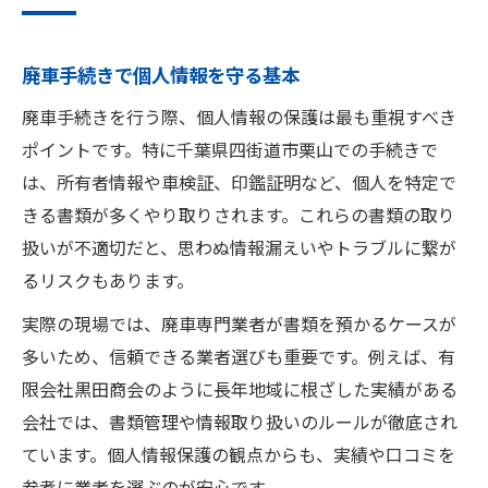
現地対応の廃車サービス選びのポイント
個人情報保護重視の廃車業者の選び方
廃車手続きで個人情報を守る基本
プライバシー配慮が徹底された廃車対応
書類提出時に注意する廃車の進め方
廃車手続きを行う際、個人情報の保護は最も重視すべき
ポイントです。特に千葉県四街道市栗山での手続きで
廃車時のプライバシー配慮に必要な対策とは
は、所有者情報や車検証、印鑑証明など、個人を特定で
廃車で漏えいリスクを防ぐ対策方法
きる書類が多くやり取りされます。これらの書類の取り
プライバシー確保のための廃車注意点
扱いが不適切だと、思わぬ情報漏えいやトラブルに繋が
書類管理で廃車時の個人情報守る方法
るリスクもあります。
廃車前後で気をつけたい情報管理法
実際の現場では、廃車専門業者が書類を預かるケースが
プライバシー重視で廃車手続きを進める
多いため、信頼できる業者選びも重要です。例えば、有
所有権付き車両でも廃車できる条件を解説
限会社黒田商会のように長年地域に根ざした実績がある
所有権付きでも廃車できる具体的条件
会社では、書類管理や情報取り扱いのルールが徹底され
廃車時に必要な所有権解除の手順解説
ています。個人情報保護の観点からも、実績や口コミを
所有者不明な車の廃車ポイントとは
参考に業者を選ぶのが安心です。