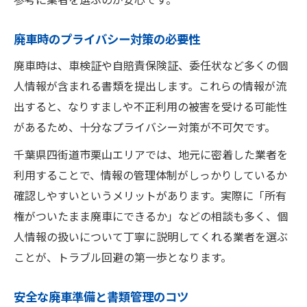
所有権解除が難しい場合の廃車対策
廃車時のプライバシー対策の必要性
廃車できるケースとできないケース整理
廃車時は、車検証や自賠責保険証、委任状など多くの個
名義や書類整理から始める安全な廃車準備
人情報が含まれる書類を提出します。これらの情報が流
名義変更・書類整理で安全な廃車を実現
出すると、なりすましや不正利用の被害を受ける可能性
廃車前に必要な書類と手順を徹底解説
があるため、十分なプライバシー対策が不可欠です。
名義や所有権の確認が廃車成功の鍵
千葉県四街道市栗山エリアでは、地元に密着した業者を
書類不備を防ぐ廃車準備の進め方
利用することで、情報の管理体制がしっかりしているか
廃車書類の整理と実務的な注意点
確認しやすいというメリットがあります。実際に「所有
スムーズな廃車進行の秘訣と注意事項まとめ
権がついたまま廃車にできるか」などの相談も多く、個
廃車手続きをスムーズに進めるコツ
人情報の扱いについて丁寧に説明してくれる業者を選ぶ
トラブル回避のための廃車注意事項
ことが、トラブル回避の第一歩となります。
廃車時の個人情報管理で安心を確保
安全な廃車準備と書類管理のコツ
効率的な廃車進行法と実践アドバイス