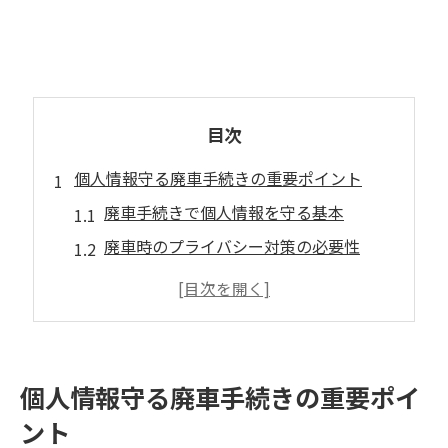
目次
個人情報守る廃車手続きの重要ポイント
廃車手続きで個人情報を守る基本
廃車時のプライバシー対策の必要性
安全な廃車準備と書類管理のコツ
廃車における情報漏えい防止策とは
個人情報保護を重視した廃車の流れ
千葉県四街道市栗山で安心の廃車対応方法
個人情報守る廃車手続きの重要ポイ
廃車を安心して依頼できる窓口探し
ント